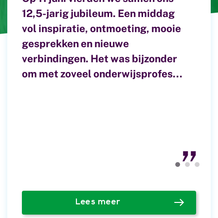
12,5-jarig jubileum. Een middag
ontwikkeling onder woorden
groepsregistratie Steeds meer
vol inspiratie, ontmoeting, mooie
brengen. Leerkrachten die
lerarenopleiders kiezen ervoor
gesprekken en nieuwe
samen bouwen aan een cultuur
om zich te registreren in het
verbindingen. Het was bijzonder
van groei. Ouders die betrokken
Beroepsregister
om met zoveel onderwijsprofes...
zijn en bijdragen aan
Lerarenopleiders (BRLO). Deze
ontwikkeling in beeld.
registratie is een vrijwi...
Lees meer
Lees meer
Lees meer