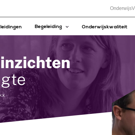
OnderwijsV
Begeleiding
leidingen
Onderwijskwaliteit
 inzichten
ogte
kx