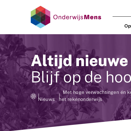
Op
Altijd nieuwe
Blijf op de ho
Met hoge verwachtingen én ke
Nieuws
het rekenonderwijs