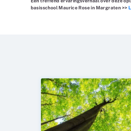
Een treffend ervaringsverhaal over deze op
basisschool Maurice Rose in Margraten >>
L