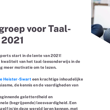
groep voor Taal-
e 2021
erts start in de lente van 2021!
kwaliteit van het taal-leesonderwijs in de
og meer motivatie om te lezen.
le Heister-Swart
een krachtige inhoudelijke
usiasme, de kennis en de vaardigheden van
beginnende geletterdheid en
nele (begrijpende) leesvaardigheid. Een
hzelf in/én deze wereld leren kennen, met