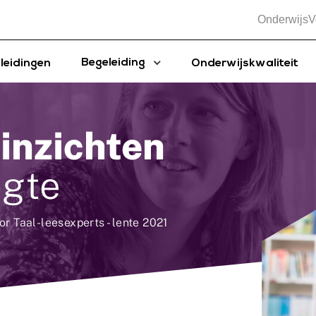
OnderwijsV
Begeleiding
leidingen
Onderwijskwaliteit
 inzichten
ogte
r Taal-leesexperts - lente 2021