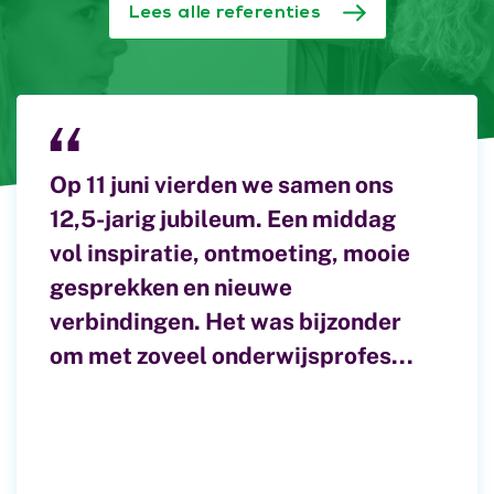
Lees alle referenties
Op 11 juni vierden we samen ons
Kinderen die hun eigen
Ervaringen en lessen uit de pilot
12,5-jarig jubileum. Een middag
ontwikkeling onder woorden
groepsregistratie Steeds meer
vol inspiratie, ontmoeting, mooie
brengen. Leerkrachten die
lerarenopleiders kiezen ervoor
gesprekken en nieuwe
samen bouwen aan een cultuur
om zich te registreren in het
verbindingen. Het was bijzonder
van groei. Ouders die betrokken
Beroepsregister
om met zoveel onderwijsprofes...
zijn en bijdragen aan
Lerarenopleiders (BRLO). Deze
ontwikkeling in beeld.
registratie is een vrijwi...